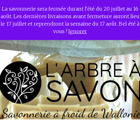
La savonnerie sera fermée durant l'été du 20 juillet au 16
L'ARBRE A SAVON –
août. Les dernières livraisons avant fermeture auront lieu
Savonnerie à froid de
le 17 juillet et reprendront la semaine du 17 août. Bel été à
Wallonie
vous !
Ignorer