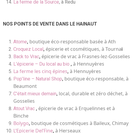
La ferme de la Source
, à Redu
NOS POINTS DE VENTE DANS LE HAINAUT
,
boutique éco-responsable basée à Ath
Atome
,
épicerie et cosmétiques, à Tourna
i
Croquez Local
,
épicerie de vrac à Frasnes-lez-Gosselies
Back to Vrac
,
à Hennuyères
L’épicerie – Du local au bio
La ferme les cinq épines
,
à Hennuyères
,
boutique éco-responsable, à
Pop’line – Natural Shop
Beaumont
,
local, durable et zéro déchet, à
C’était mieux demain
Gosselies
,
épicerie de vrac à Erquelinnes et à
Atout Vrac
Binche
Bolygo
,
boutique de cosmétiques à Baileux, Chimay
L’Epicerie Del’Fine
,
à Herseaux