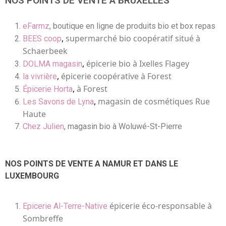
NOS POINTS DE VENTE A BRUXELLES
eFarmz
, boutique en ligne de produits bio et box repas
,
supermarché bio coopératif situé à
BEES coop
Schaerbeek
,
épicerie bio à Ixelles Flagey
DOLMA magasin
,
épicerie coopérative à Forest
la vivrière
,
à Forest
Épicerie Horta
,
magasin de cosmétiques Rue
Les Savons de Lyna
Haute
Chez Julien
, magasin bio à Woluwé-St-Pierre
NOS POINTS DE VENTE A NAMUR ET DANS LE
LUXEMBOURG
épicerie éco-responsable à
Epicerie Al-Terre-Native
Sombreffe