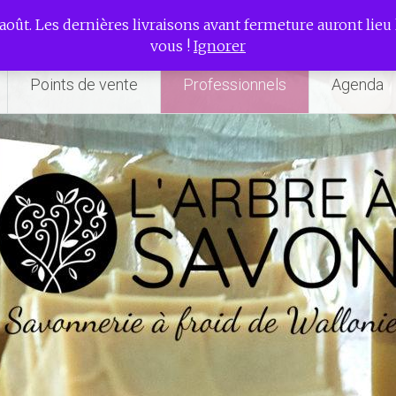
rie à froid de Wallonie
août. Les dernières livraisons avant fermeture auront lieu l
vous !
Ignorer
Points de vente
Professionnels
Agenda