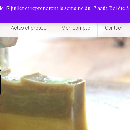
e 17 juillet et reprendront la semaine du 17 août. Bel été à
Actus et presse
Mon compte
Contact