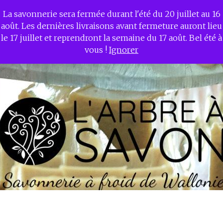
La savonnerie sera fermée durant l'été du 20 juillet au 16
L'ARBRE A SAVON –
août. Les dernières livraisons avant fermeture auront lieu
Savonnerie à froid de
le 17 juillet et reprendront la semaine du 17 août. Bel été à
Wallonie
vous !
Ignorer