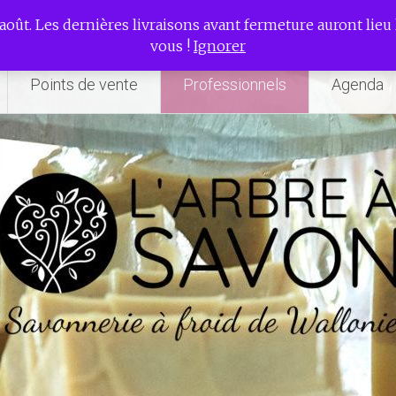
rie à froid de Wallonie
août. Les dernières livraisons avant fermeture auront lieu l
vous !
Ignorer
Points de vente
Professionnels
Agenda