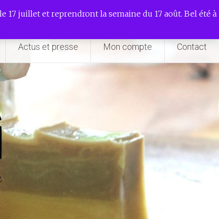
e 17 juillet et reprendront la semaine du 17 août. Bel été à
Actus et presse
Mon compte
Contact