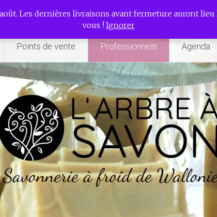
rie à froid de Wallonie
août. Les dernières livraisons avant fermeture auront lieu l
vous !
Ignorer
Points de vente
Professionnels
Agenda