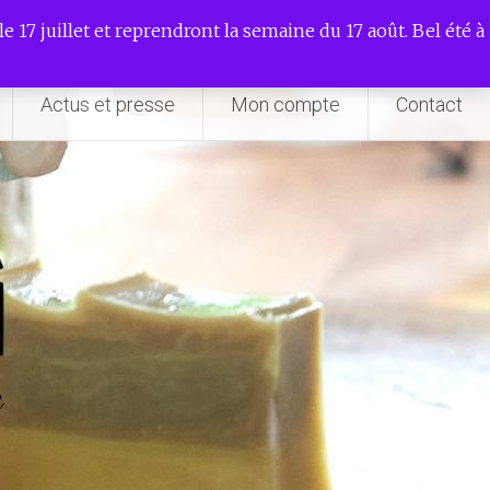
e 17 juillet et reprendront la semaine du 17 août. Bel été à
Actus et presse
Mon compte
Contact