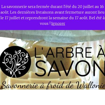
La savonnerie sera fermée durant l'été du 20 juillet au 16
L'ARBRE A SAVON –
août. Les dernières livraisons avant fermeture auront lieu
Savonnerie à froid de
le 17 juillet et reprendront la semaine du 17 août. Bel été à
Wallonie
vous !
Ignorer