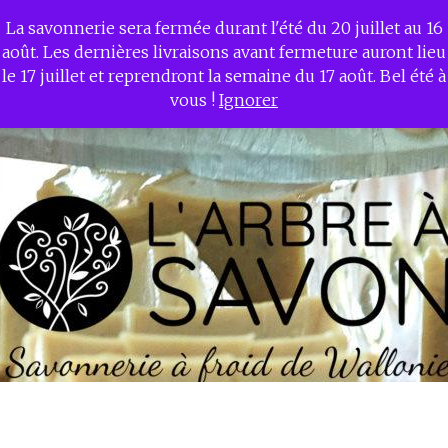
La savonnerie sera fermée durant l'été du 20 juillet au 16
L'ARBRE A SAVON –
août. Les dernières livraisons avant fermeture auront lieu
Savonnerie à froid de
le 17 juillet et reprendront la semaine du 17 août. Bel été à
Wallonie
vous !
Ignorer