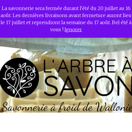
La savonnerie sera fermée durant l'été du 20 juillet au 16
L'ARBRE A SAVON –
août. Les dernières livraisons avant fermeture auront lieu
Savonnerie à froid de
le 17 juillet et reprendront la semaine du 17 août. Bel été à
Wallonie
vous !
Ignorer