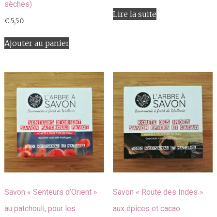
sèches)
Lire la suite
€
5,50
Ajouter au panier
Savon « Senteurs d’Orient »
Savon « Route des Indes »
au patchouli, pour les
aux épices et cacao