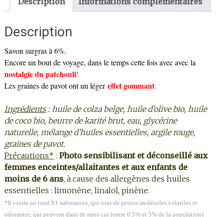
Description
Informations complémentaires
patchouli,
pour
Description
les
nostalgiques
Savon surgras à 6%.
Encore un bout de voyage, dans le temps cette fois avec avec la
nostalgie du patchouli
!
effet gommant
Les graines de pavot ont un léger
.
Ingrédients
:
huile de colza belge,
huile d’olive bio, huile
de coco bio, beurre de karité brut, eau, glycérine
naturelle, mélange d’huiles essentielles, argile rouge,
graines de pavot.
Précautions*
:
Photo sensibilisant et déconseillé aux
femmes enceintes/allaitantes et aux enfants de
moins de 6 ans
, à cause des allergènes des huiles
essentielles : limonène, linalol, pinène.
*Il existe au total 81 substances, qui sont de petites molécules volatiles et
odorantes, qui peuvent dans de rares cas (entre 0.5% et 5% de la population)