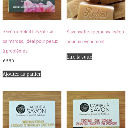
Savon « Soleil Levant » au
Savonnettes personnalisées
palmarosa, idéal pour peaux
pour un évènement
à problèmes
Lire la suite
€
5,50
Ajouter au panier