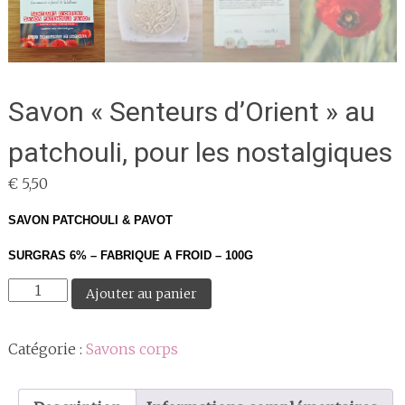
Savon « Senteurs d’Orient » au
patchouli, pour les nostalgiques
€
5,50
SAVON PATCHOULI & PAVOT
SURGRAS 6% – FABRIQUE A FROID – 100G
quantité
Ajouter au panier
de
Savon
Catégorie :
Savons corps
"Senteurs
d'Orient"
au