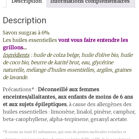
Description
Informations complémentaires
et
romarin,
Description
le
classique!
Savon surgras à 6%.
Les huiles essentielles
vont vous faire entendre les
grillons
…
Ingrédients
:
huile de colza belge,
huile d’olive bio, huile
de coco bio, beurre de karité brut, eau, glycérine
naturelle, mélange d’huiles essentielles, argiles, graines
de lavande.
Précautions* :
Déconseillé aux femmes
enceintes/allaitantes, aux enfants de moins de 6 ans
et aux sujets épileptiques
, à cause des allergènes des
huiles essentielles : limonène, linalol, pinène, camphor,
beta-carophyllene, alpha-terpinene, geranyl acetate.
*Il existe au total 81 substances, qui sont de petites molécules volatiles et