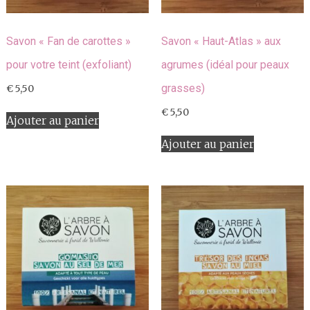
Savon « Fan de carottes »
Savon « Haut-Atlas » aux
pour votre teint (exfoliant)
agrumes (idéal pour peaux
grasses)
€
5,50
€
5,50
Ajouter au panier
Ajouter au panier