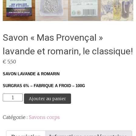
Savon « Mas Provençal »
lavande et romarin, le classique!
€
5,50
SAVON LAVANDE & ROMARIN
SURGRAS 6% – FABRIQUE A FROID – 100G
quantité
Ajouter au panier
de
Savon
Catégorie :
Savons corps
"Mas
Provençal"
lavande