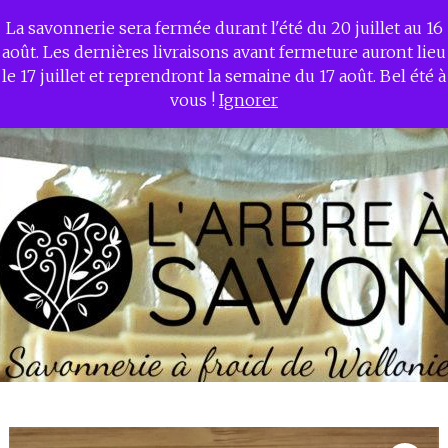
Aller
La savonnerie sera fermée durant l'été du 20 juillet au 16
L'ARBRE A SAVON –
au
août. Les dernières livraisons avant fermeture auront lieu
contenu
Savonnerie à froid de
le 17 juillet et reprendront la semaine du 17 août. Bel été à
principal
Wallonie
vous !
Ignorer