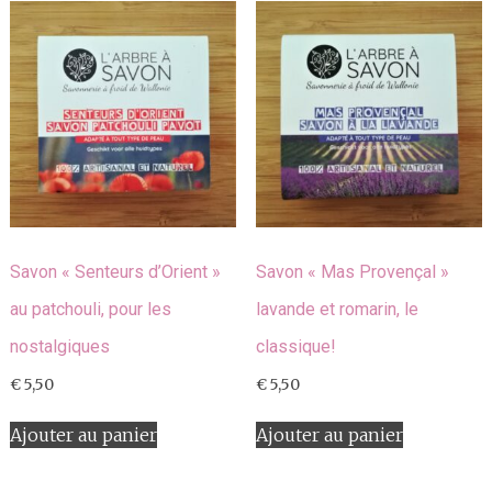
Savon « Senteurs d’Orient »
Savon « Mas Provençal »
au patchouli, pour les
lavande et romarin, le
nostalgiques
classique!
€
5,50
€
5,50
Ajouter au panier
Ajouter au panier