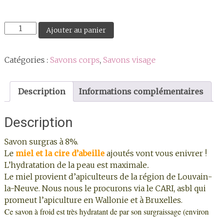
quantité
Ajouter au panier
de
Savon
Catégories :
Savons corps
,
Savons visage
"Trésor
des
Incas"
Description
Informations complémentaires
au
miel
Description
(idéal
pour
Savon surgras à 8%.
peaux
Le
miel et la cire d’abeille
ajoutés vont vous enivrer !
sèches)
L’hydratation de la peau est maximale
.
Le miel provient d’apiculteurs de la région de Louvain-
la-Neuve. Nous nous le procurons via le
CARI
, asbl qui
promeut l’apiculture en Wallonie et à Bruxelles.
Ce savon à froid est très hydratant de par son surgraissage (environ