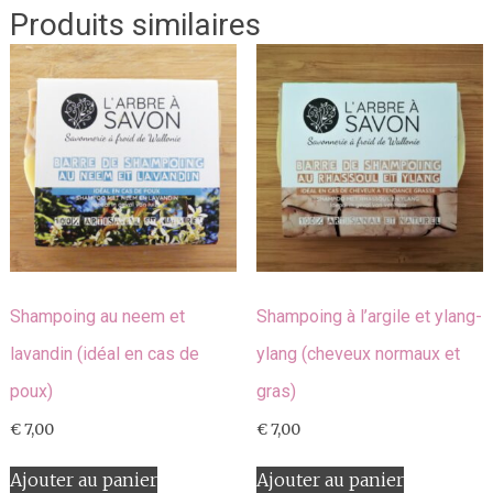
Produits similaires
Shampoing au neem et
Shampoing à l’argile et ylang-
lavandin (idéal en cas de
ylang (cheveux normaux et
poux)
gras)
€
7,00
€
7,00
Ajouter au panier
Ajouter au panier