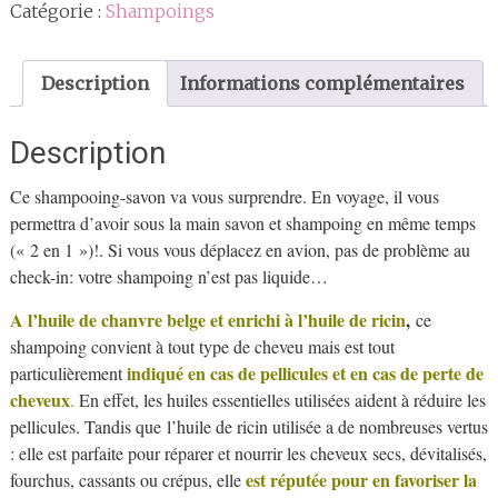
Catégorie :
Shampoings
au
chanvre
et
Description
Informations complémentaires
ricin
(tous
Description
types
et
Ce shampooing-savon va vous surprendre. En voyage, il vous
antipelliculaire)
permettra d’avoir sous la main savon et shampoing en même temps
(« 2 en 1 »)!. Si vous vous déplacez en avion, pas de problème au
check-in: votre shampoing n’est pas liquide…
A l’huile de chanvre belge et enrichi à l’huile de ricin
,
ce
shampoing convient à tout type de cheveu mais est tout
indiqué en cas de pellicules et en cas de perte de
particulièrement
cheveux
.
En effet, les huiles essentielles utilisées aident à réduire les
pellicules. Tandis que l’huile de ricin utilisée a de nombreuses vertus
: elle est parfaite pour réparer et nourrir les cheveux secs, dévitalisés,
est réputée pour en favoriser la
fourchus, cassants ou crépus, elle