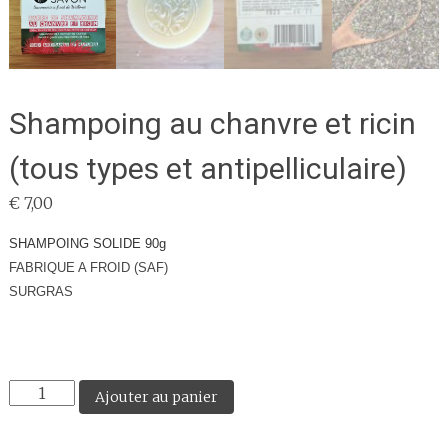
Shampoing au chanvre et ricin
(tous types et antipelliculaire)
€
7,00
SHAMPOING SOLIDE 90g
FABRIQUE A FROID (SAF)
SURGRAS
quantité
Ajouter au panier
de
Shampoing