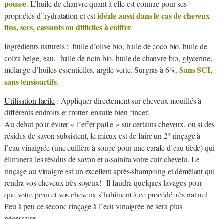
pousse
.
L’huile de chanvre quant à elle est connue pour ses
idéale aussi dans le cas de cheveux
propriétés d’hydratation et est
fins, secs, cassants ou difficiles à coiffer
.
Ingrédients naturels
: huile d’olive bio, huile de coco bio, huile de
colza belge, eau, huile de ricin bio, huile de chanvre bio, glycérine,
Sans SCI,
mélange d’huiles essentielles, argile verte. Surgras à 6%.
sans tensioactifs
.
Utilisation facile
: Appliquer directement sur cheveux mouillés à
différents endroits et frotter, ensuite bien rincer.
Au début pour éviter « l’effet paille » sur certains cheveux, ou si des
résidus de savon subsistent, le mieux est de faire un 2° rinçage à
l’eau vinaigrée (une cuillère à soupe pour une carafe d’eau tiède) qui
éliminera les résidus de savon et assainira votre cuir chevelu. Le
rinçage au vinaigre est un excellent après-shampoing et démêlant qui
rendra vos cheveux très soyeux!
Il faudra quelques lavages pour
que votre peau et vos cheveux s’habituent à ce procédé très naturel.
Peu à peu ce second rinçage à l’eau vinaigrée ne sera plus
nécessaire.