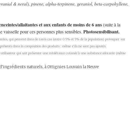
geranial & neral), pinene, alpha-terpinene, geraniol, beta-carpohyllene,
nceintes/allaitantes et aux enfants de moins de 6 ans
(suite à la
Photosensibilisant.
de vaisselle pour ces personnes plus sensibles.
dorantes, qui peuvent dans de rares cas (entre 0.5% et 5% de la population) provoquer sur
t présents dans la composition des produits : même s’ils ne sont pas ajoutés
un utilisateur qui sait présenter une intolérance cutanée à une substance odorante (même
 d’ingrédients naturels, à Ottignies Louvain la Neuve