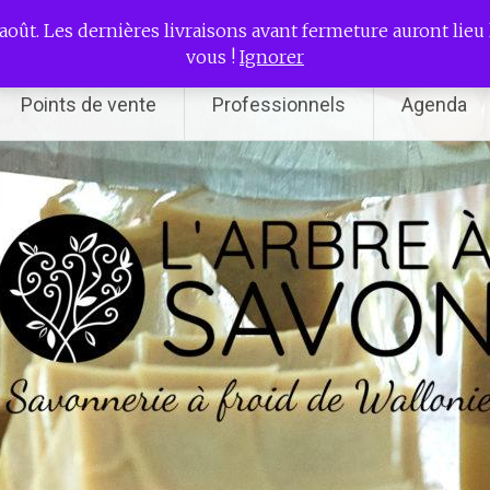
erie à froid de Wallonie
août. Les dernières livraisons avant fermeture auront lieu l
vous !
Ignorer
Points de vente
Professionnels
Agenda