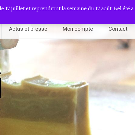
e 17 juillet et reprendront la semaine du 17 août. Bel été à
Actus et presse
Mon compte
Contact