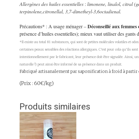
Allergènes des huiles essentielles
:
limonene, linalol, citral (
terpinolene,citronellal, 3,7-dimetheyl-3,6octadienal.
Déconseillé aux femmes e
Précautions* : A usage ménager –
présence d’huiles essentielles); mieux vaut utiliser des gants 
*Il existe au total 81 substances, qui sont de petites molécules volatiles et o
certaines peaux sensibles des réactions allergiques. C’est pour cela qu’ils son
intentionnellement par le fabricant, leur présence doit être signalée. Ainsi, 
naturelle !) peut ainsi être informé de sa présence dans un produit.
Fabriqué artisanalement par saponification à froid à partir
(Prix : 60€/kg)
Produits similaires