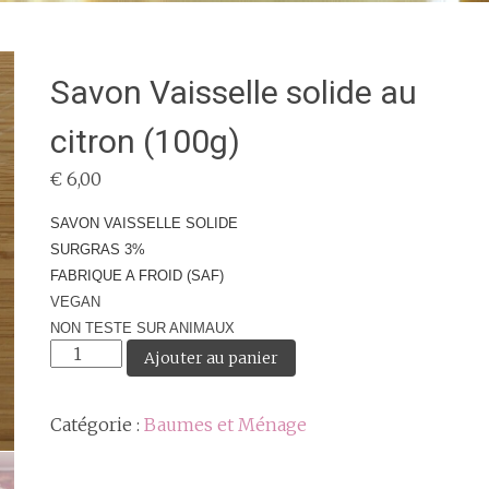
Savon Vaisselle solide au
citron (100g)
€
6,00
SAVON VAISSELLE SOLIDE
SURGRAS 3%
FABRIQUE A FROID (SAF)
VEGAN
NON TESTE SUR ANIMAUX
quantité
Ajouter au panier
de
Savon
Catégorie :
Baumes et Ménage
Vaisselle
solide
au