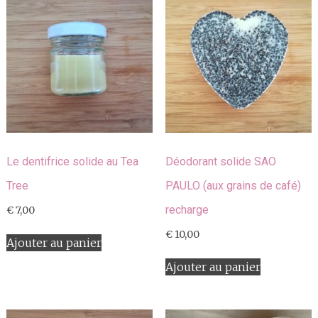
Le dentifrice solide au Tea
Déodorant solide SAO
Tree
PAULO (aux grains de café)
recharge
€
7,00
€
10,00
Ajouter au panier
Ajouter au panier