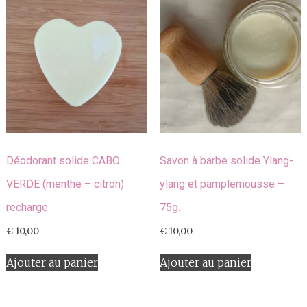
Déodorant solide CABO
Savon à barbe solide Ylang-
VERDE (menthe – citron)
ylang et pamplemousse –
recharge
75g.
€
10,00
€
10,00
Ajouter au panier
Ajouter au panier