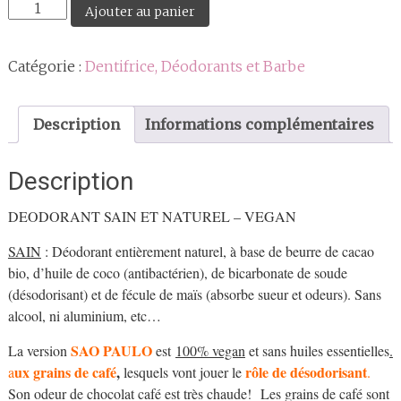
quantité
Ajouter au panier
de
Déodorant
Catégorie :
Dentifrice, Déodorants et Barbe
solide
SAO
PAULO
Description
Informations complémentaires
(aux
grains
Description
de
café)
DEODORANT SAIN ET NATUREL – VEGAN
emballé
SAIN
: Déodorant entièrement naturel, à base de beurre de cacao
bio, d’huile de coco (antibactérien), de bicarbonate de soude
(désodorisant) et de fécule de maïs (absorbe sueur et odeurs). Sans
alcool, ni aluminium, etc…
SAO PAULO
La version
est
100% vegan
et sans huiles essentielles
.
ux grains de café
,
rôle de désodorisant
a
lesquels vont jouer le
.
Son odeur de chocolat café est très chaude! Les grains de café sont